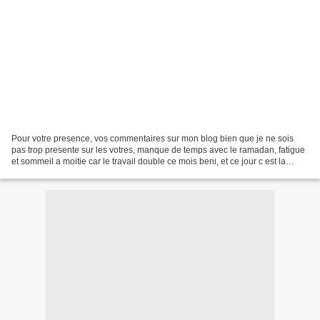
Pour votre presence, vos commentaires sur mon blog bien que je ne sois
pas trop presente sur les votres, manque de temps avec le ramadan, fatigue
et sommeil a moitie car le travail double ce mois beni, et ce jour c est la
veillee de la Nuit du Destin,...