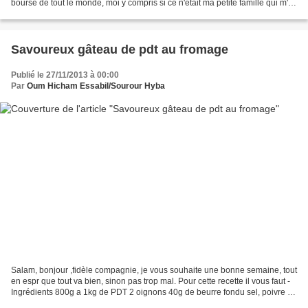
bourse de tout le monde, moi y compris si ce n'était ma petite famille qui m'a
invitée plus d'une fois...
Savoureux gâteau de pdt au fromage
Publié le 27/11/2013 à 00:00
Par
Oum Hicham Essabil/Sourour Hyba
Salam, bonjour ,fidèle compagnie, je vous souhaite une bonne semaine, tout
en espr que tout va bien, sinon pas trop mal. Pour cette recette il vous faut -
Ingrédients 800g a 1kg de PDT 2 oignons 40g de beurre fondu sel, poivre et
muscade 2 c.s. de crème...