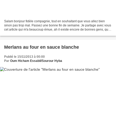
Salam bonjour fidèle compagnie, tout en souhaitant que vous allez bien
sinon pas trop mal. Passez une bonne fin de semaine. Je partage avec vous
cet article qui m'a beaucoup émue, ah il existe encore de bonnes gens, qui
pensent aux démunis et aux sdf....
Merlans au four en sauce blanche
Publié le 15/11/2013 à 00:00
Par
Oum Hicham Essabil/Sourour Hyba