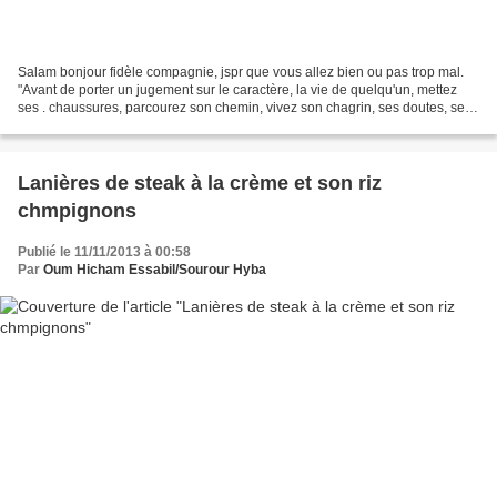
Salam bonjour fidèle compagnie, jspr que vous allez bien ou pas trop mal.
"Avant de porter un jugement sur le caractère, la vie de quelqu'un, mettez
ses . chaussures, parcourez son chemin, vivez son chagrin, ses doutes, ses
fou- rires.. Parcourez les...
Lanières de steak à la crème et son riz
chmpignons
Publié le 11/11/2013 à 00:58
Par
Oum Hicham Essabil/Sourour Hyba