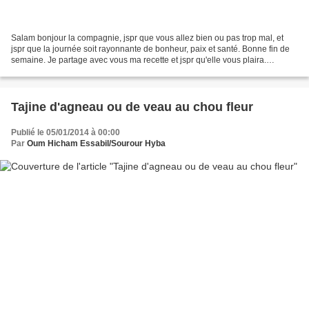
Salam bonjour la compagnie, jspr que vous allez bien ou pas trop mal, et
jspr que la journée soit rayonnante de bonheur, paix et santé. Bonne fin de
semaine. Je partage avec vous ma recette et jspr qu'elle vous plaira.
Ingrédients : Poissons merlans frais...
Tajine d'agneau ou de veau au chou fleur
Publié le 05/01/2014 à 00:00
Par
Oum Hicham Essabil/Sourour Hyba