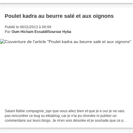
et je ne sais pas ce qui...
Poulet kadra au beurre salé et aux oignons
Publié le 06/11/2013 à 00:00
Par
Oum Hicham Essabil/Sourour Hyba
Salam fidèle compagnie, jspr que vous allez bien et que je e our je ne vais
pas rencontrer ce bug su eklablog, car je n'ai pu réondre ni publier un
commentaire sur leurs blogs. Je m'en vois désolée et je souhaite que ce pb
soit résolu. Prière d'en aviser...