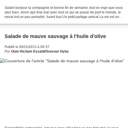
Salam bonjour la compagnie et bonne fin de semaine, tout en espr que vous
alez bien, sinon aps trop mal avec tout ce qui se passe de part le monde, le
moral est un peu perturbé. Avant tout Un petit partage amical La vie est un
jardin. De bons amis en...
Salade de mauve sauvage à l'huile d'olive
Publié le 08/11/2013 à 00:37
Par
Oum Hicham Essabil/Sourour Hyba
Salam fidèle compagnie, jspr que vous allez bien ou pas trop mal, je vous