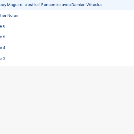
bey Maguire, c'est lui ! Rencontre avec Damien Witecka
pher Nolan
e 6
e 5
e 4
e 3
s créatrices de la VF !
e 2
e 1
e Mektoub My Love arrive enfin ! Rencontre avec Shaïn Boumedine et Sal
i : après Toni en famille
elle réalise le bouleversant Dites lui que je l'aime
ais ! Rencontre autour de Vie privée de Rebecca Zlotowski