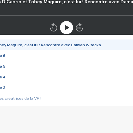
 DiCaprio et Tobey Maguire, c'est lui ! Rencontre avec Dam
bey Maguire, c'est lui ! Rencontre avec Damien Witecka
e 6
e 5
e 4
e 3
s créatrices de la VF !
e 2
e 1
e Mektoub My Love arrive enfin ! Rencontre avec Shaïn Boumedine et Sal